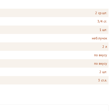
2 ср.шт.
3/4 ст.
1 шт.
неб.пучок
2 л
по вкусу
по вкусу
2 шт.
3 ст.л.