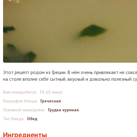
Этот рецепт родом из Греции. В нём очень привлекает не совс
на столе вполне себе сытный, вкусный и довольно полезный су
Вам понадобится:
30-60 минут
География блюда:
Греческая
Основной ингредиент:
Грудка куриная
Тип блюда:
Обед
Ингредиенты