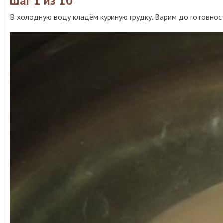
Шаг 1
из 10
В холодную воду кладём куриную грудку. Варим до готовнос