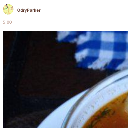
OdryParker
5.00