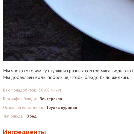
Мы часто готовим суп-гуляш из разных сортов мяса, ведь это б
Мы добавляем воды побольше, чтобы блюдо было жидким.
Вам понадобится:
30-60 минут
География блюда:
Венгерская
Основной ингредиент:
Грудка куриная
Тип блюда:
Обед
Ингредиенты