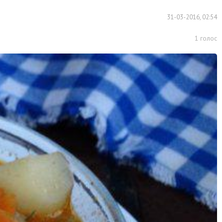
31-03-2016, 02:54
1
голос