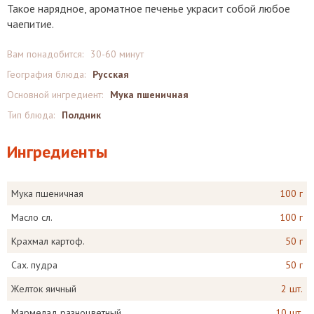
Такое нарядное, ароматное печенье украсит собой любое
чаепитие.
Вам понадобится:
30-60 минут
География блюда:
Русская
Основной ингредиент:
Мука пшеничная
Тип блюда:
Полдник
Ингредиенты
Мука пшеничная
100 г
Масло сл.
100 г
Крахмал картоф.
50 г
Сах. пудра
50 г
Желток яичный
2 шт.
Мармелад разноцветный
10 шт.