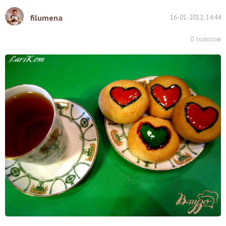
filumena
16-01-2012, 14:44
0
голосов