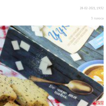
28-02-2021, 19:32
3
голоса