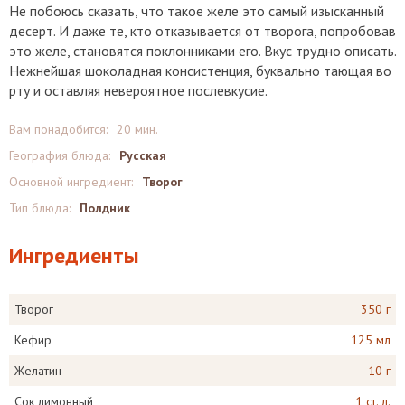
Не побоюсь сказать, что такое желе это самый изысканный
десерт. И даже те, кто отказывается от творога, попробовав
это желе, становятся поклонниками его. Вкус трудно описать.
Нежнейшая шоколадная консистенция, буквально тающая во
рту и оставляя невероятное послевкусие.
Вам понадобится:
20 мин.
География блюда:
Русская
Основной ингредиент:
Творог
Тип блюда:
Полдник
Ингредиенты
Творог
350 г
Кефир
125 мл
Желатин
10 г
Сок лимонный
1 ст. л.