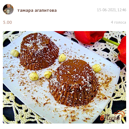
тамара агапитова
15-06-2021, 12:46
5.00
4
голоса