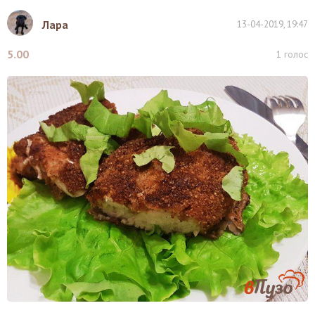
Лара
13-04-2019, 19:47
5.00
1
голос