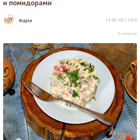
и помидорами
ihajse
19-08-2017, 19:33
0
голосов