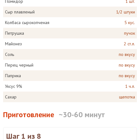
Помидор
1 шт.
Сыр плавленый
1/2 штуки
Колбаса сырокопченая
5 кус.
Петрушка
пучок
Майонез
2 ст.л.
Соль
по вкусу
Перец черный
по вкусу
Паприка
по вкусу
Уксус 9%
1 ч.л.
Сахар
щепотка
Приготовление
~30-60 минут
Шаг 1
из 8