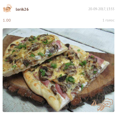
lorik26
20-09-2017, 13:55
1.00
1
голос