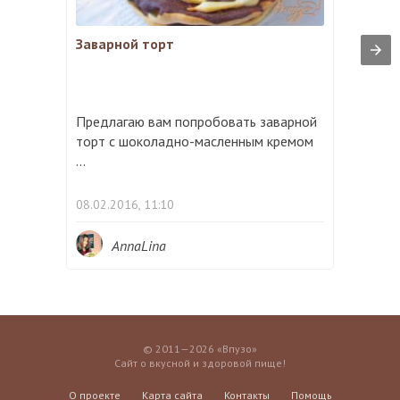
Заварной торт
Предлагаю вам попробовать заварной
торт с шоколадно-масленным кремом
...
08.02.2016, 11:10
AnnaLina
© 2011—2026 «Впузо»
Сайт о вкусной и здоровой пище!
О проекте
Карта сайта
Контакты
Помощь