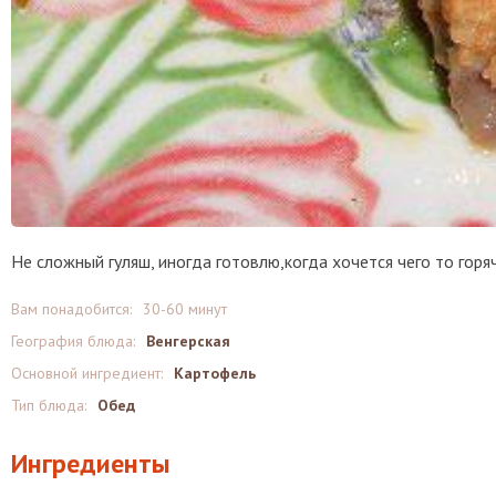
Не сложный гуляш, иногда готовлю,когда хочется чего то горяч
Вам понадобится:
30-60 минут
География блюда:
Венгерская
Основной ингредиент:
Картофель
Тип блюда:
Обед
Ингредиенты