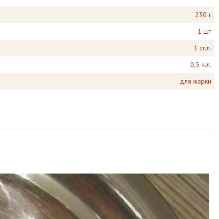
230 г
1 шт
1 ст.л.
0,5 ч.л.
для жарки