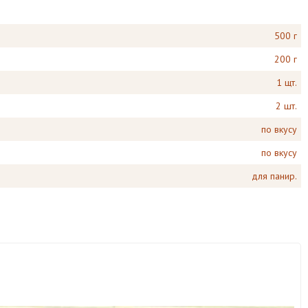
500 г
200 г
1 щт.
2 шт.
по вкусу
по вкусу
для панир.