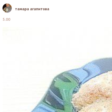
тамара агапитова
5.00