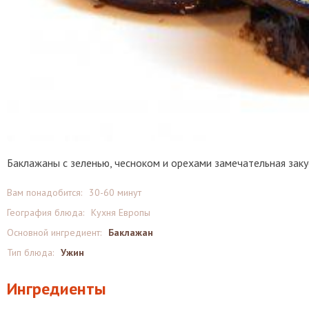
Баклажаны с зеленью, чесноком и орехами замечательная заку
Вам понадобится:
30-60 минут
География блюда:
Кухня Европы
Основной ингредиент:
Баклажан
Тип блюда:
Ужин
Ингредиенты