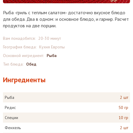
Рыба -гриль с теплым салатом- достаточно вкусное блюдо
для обеда. Два в одном: и основное блюдо, и гарнир. Расчет
продуктов на две порции.
Вам понадобится:
20-30 минут
География блюда:
Кухня Европы
Основной ингредиент:
Рыба
Тип блюда:
Обед
Ингредиенты
Рыба
2 шт
Редис
50 гр
Специи
10 гр
Фенхель
2 шт