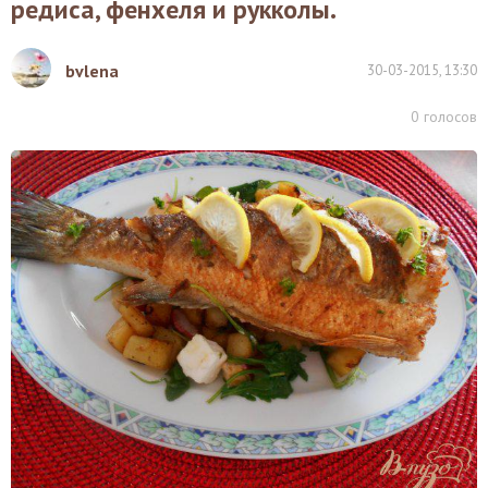
редиса, фенхеля и рукколы.
bvlena
30-03-2015, 13:30
0
голосов