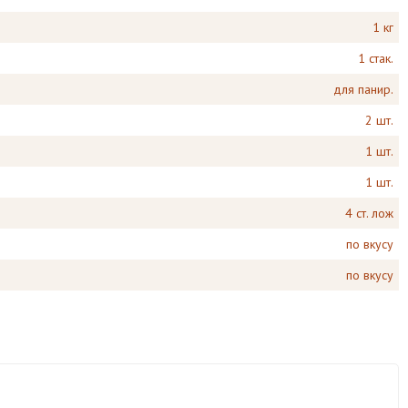
1 кг
1 стак.
для панир.
2 шт.
1 шт.
1 шт.
4 ст. лож
по вкусу
по вкусу