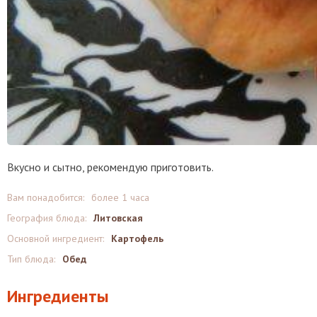
Вкусно и сытно, рекомендую приготовить.
Вам понадобится:
более 1 часа
География блюда:
Литовская
Основной ингредиент:
Картофель
Тип блюда:
Обед
Ингредиенты