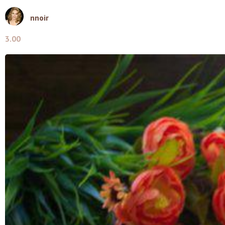
nnoir
3.00