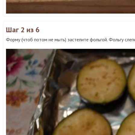
Шаг 2
из 6
Форму (чтоб потом не мыть) застелите фольгой. Фольгу слег