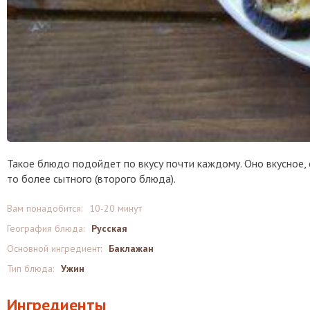
Такое блюдо подойдет по вкусу почти каждому. Оно вкусное, 
то более сытного (второго блюда).
Вам понадобится:
10-20 минут
География блюда:
Русская
Основной ингредиент:
Баклажан
Тип блюда:
Ужин
Ингредиенты