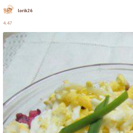
lorik26
4.47