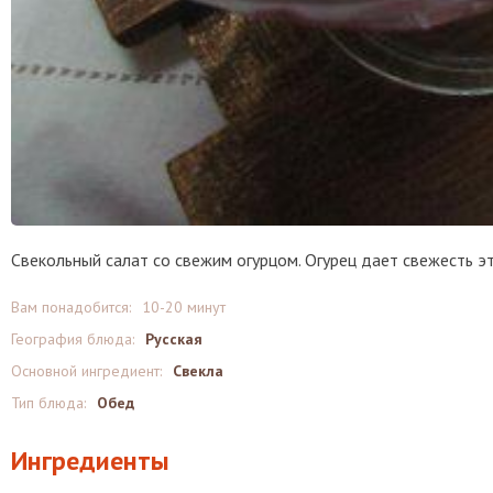
Свекольный салат со свежим огурцом. Огурец дает свежесть э
Вам понадобится:
10-20 минут
География блюда:
Русская
Основной ингредиент:
Свекла
Тип блюда:
Обед
Ингредиенты