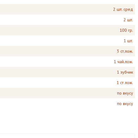
2 шт. сред
2 шт.
100 гр.
1 шт.
3 ст.лож.
1 чай.лож.
1 зубчик
1 ст лож.
по вкусу
по вкусу