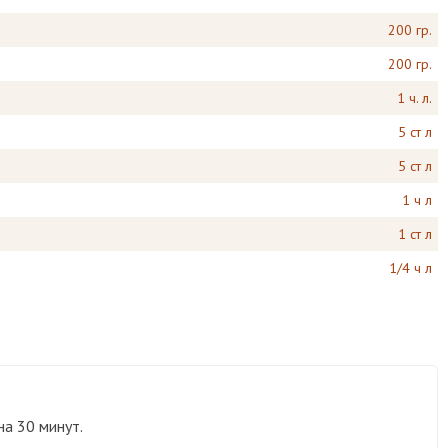
200 гр.
200 гр.
1 ч. л.
5 ст л
5 ст л
1 ч л
1 ст л
1/4 ч л
на 30 минут.