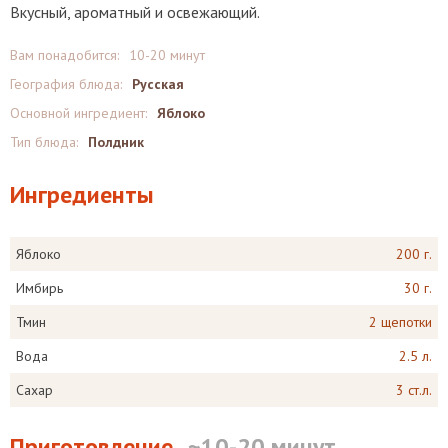
Вкусный, ароматный и освежающий.
Вам понадобится:
10-20 минут
География блюда:
Русская
Основной ингредиент:
Яблоко
Тип блюда:
Полдник
Ингредиенты
Яблоко
200 г.
Имбирь
30 г.
Тмин
2 щепотки
Вода
2.5 л.
Сахар
3 ст.л.
Приготовление
~10-20 минут