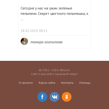
Сегодня у нас на ужин зелёные
пельмени. Секрет цветного пельмешка, к
...
18.02.2019, 00:11
тамара агапитова
© 2011—2026 «Впузо»
Сайт о вкусной и здоровой пище!
О проекте
Карта сайта
Контакты
Помощь