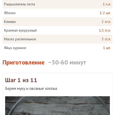
Разрыхлитель теста
1 ч.л.
Яблоко
1-2 шт.
Клюква
2 ст.л.
Крахмал кукурузный
1,5 ст.л.
Масло растительное
3 ст.л.
Яйцо куриное
1 шт.
Приготовление
~30-60 минут
Шаг 1
из 11
Берем муку и овсяные хлопья.