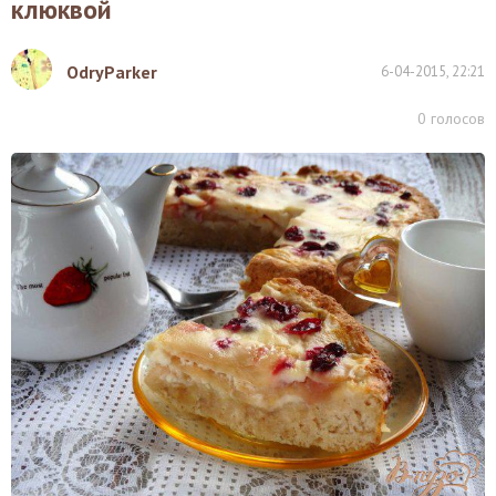
клюквой
OdryParker
6-04-2015, 22:21
0
голосов