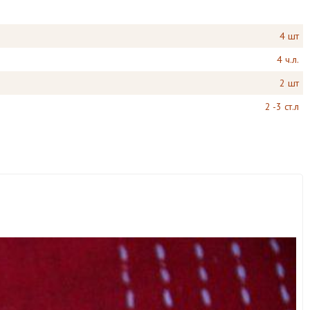
4 шт
4 ч.л.
2 шт
2 -3 ст.л