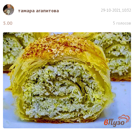
тамара агапитова
29-10-2021, 10:32
5.00
5
голосов