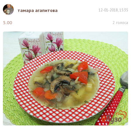
тамара агапитова
12-01-2018, 15:35
5.00
2
голоса