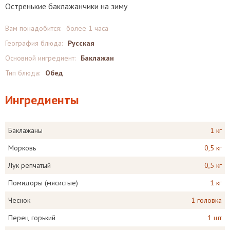
Остренькие баклажанчики на зиму
Вам понадобится:
более 1 часа
География блюда:
Русская
Основной ингредиент:
Баклажан
Тип блюда:
Обед
Ингредиенты
Баклажаны
1 кг
Морковь
0,5 кг
Лук репчатый
0,5 кг
Помидоры (мясистые)
1 кг
Чеснок
1 головка
Перец горький
1 шт