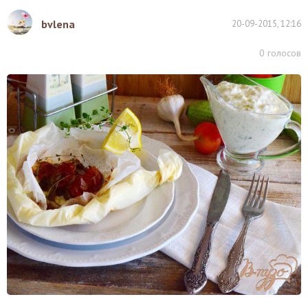
bvlena
20-09-2015, 12:16
0
голосов