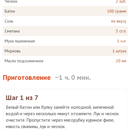
Чеснок
2 зуб.
Батон
100 грамм
Соль
по вкусу
Сметана
3 ст.л.
Мука пшеничная
1 ч.л.
Морковь
1 штука
Масло подсолнечное
20 мл
Приготовление
~1 ч. 0 мин.
Шаг 1
из 7
Белый батон или булку залейте холодной, кипяченой
водой и через несколько минут отожмите. Лук и чеснок
очистите. Пропустите через мясорубку куриное филе,
мякоть свинины, лук и чеснок.