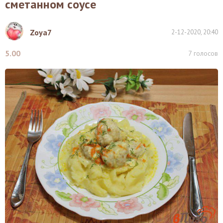
сметанном соусе
Zoya7
2-12-2020, 20:40
5.00
7
голосов