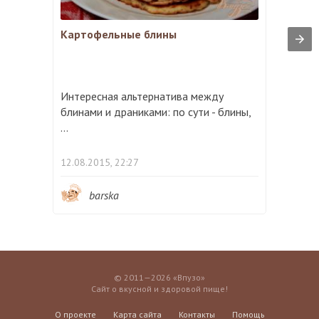
Картофельные блины
Интересная альтернатива между
блинами и драниками: по сути - блины,
...
12.08.2015, 22:27
barska
© 2011—2026 «Впузо»
Сайт о вкусной и здоровой пище!
О проекте
Карта сайта
Контакты
Помощь