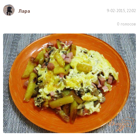
Лара
9-02-2015, 22:02
0
голосов