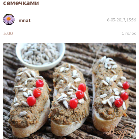
семечками
mnat
6-03-2017, 13:56
5.00
1
голос