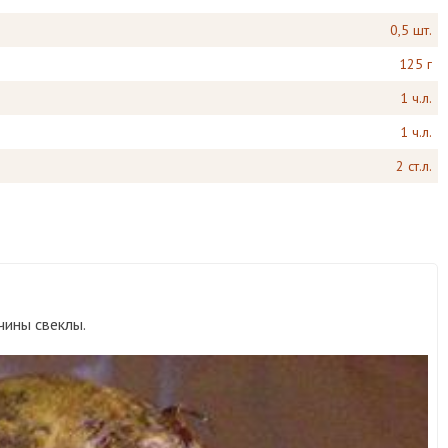
0,5 шт.
125 г
1 ч.л.
1 ч.л.
2 ст.л.
чины свеклы.