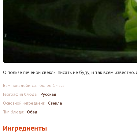
О пользе печеной свеклы писать не буду, и так всем известно. 
Вам понадобится:
более 1 часа
География блюда:
Русская
Основной ингредиент:
Свекла
Тип блюда:
Обед
Ингредиенты