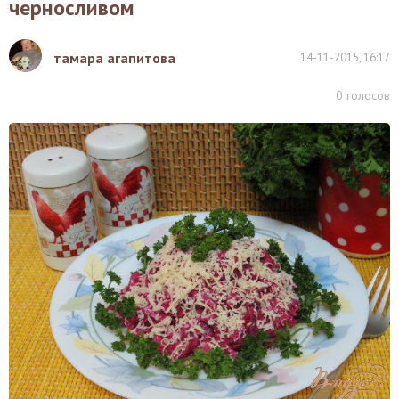
черносливом
тамара агапитова
14-11-2015, 16:17
0
голосов