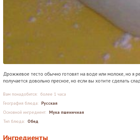
Дрожжевое тесто обычно готовят на воде или молоке, но я р
получается довольно пресное, но если вы хотите сделать сла
Вам понадобится:
более 1 часа
География блюда:
Русская
Основной ингредиент:
Мука пшеничная
Тип блюда:
Обед
Ингредиенты