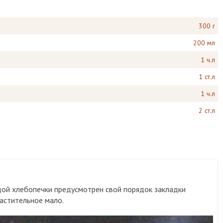
300 г
200 мл
1 ч.л
1 ст.л
1 ч.л
2 ст.л
дой хлебопечки предусмотрен свой порядок закладки
астительное мало.