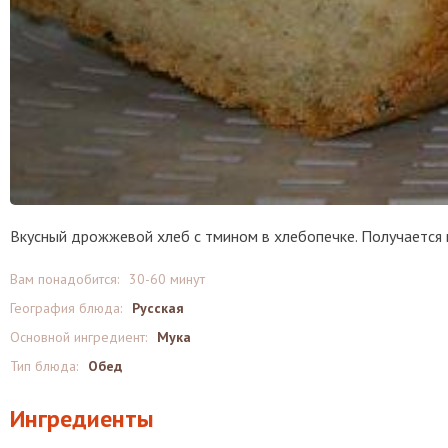
Вкусный дрожжевой хлеб с тмином в хлебопечке. Получается 
Вам понадобится:
30-60 минут
География блюда:
Русская
Основной ингредиент:
Мука
Тип блюда:
Обед
Ингредиенты