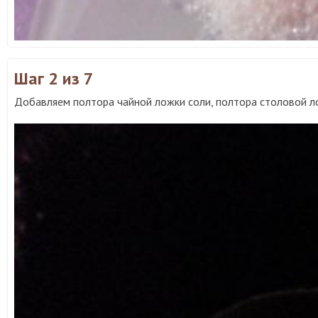
Шаг 2
из 7
Добавляем полтора чайной ложки соли, полтора столовой л