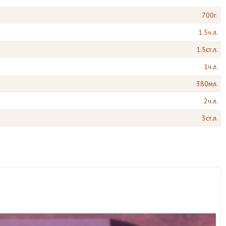
700г.
1.5ч.л.
1.5ст.л.
1ч.л.
380мл.
2ч.л.
3ст.л.