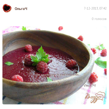
ОльгаЧ
7-12-2013, 07:42
0
голосов