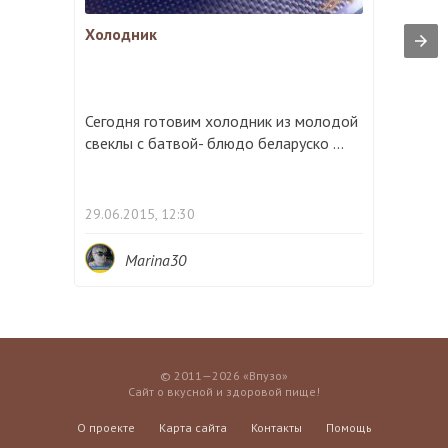
Холодник
Сегодня готовим холодник из молодой
свеклы с батвой- блюдо беларуско ...
29.06.2015, 12:30
Marina30
© 2011—2026 «Впузо»
Сайт о вкусной и здоровой пище!
О проекте
Карта сайта
Контакты
Помощь