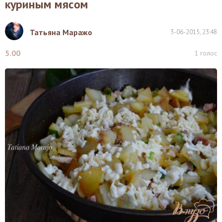
куриным мясом
Татьяна Маражо
3-06-2015, 23:48
5.00
1
голос