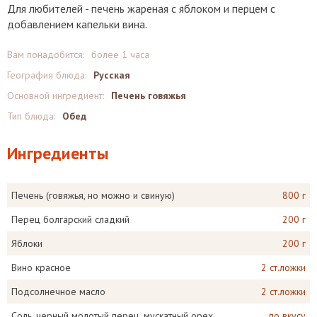
Для любителей - печень жареная с яблоком и перцем с
добавлением капельки вина.
Вам понадобится:
более 1 часа
География блюда:
Русская
Основной ингредиент:
Печень говяжья
Тип блюда:
Обед
Ингредиенты
Печень (говяжья, но можно и свиную)
800 г
Перец болгарский сладкий
200 г
Яблоки
200 г
Вино красное
2 ст.ложки
Подсолнечное масло
2 ст.ложки
Соль, черный молотый перец, мускатный орех
по вкусу