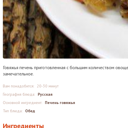
Говяжья печень приготовленная с большим количеством овощей
замечательное.
Вам понадобится:
20-30 минут
География блюда:
Русская
Основной ингредиент:
Печень говяжья
Тип блюда:
Обед
Ингредиенты