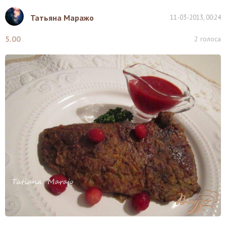
Татьяна Маражо
11-03-2013, 00:24
5.00
2
голоса