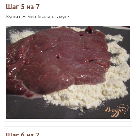
Шаг 5
из 7
Куски печени обвалять в муке.
Шаг 6
из 7