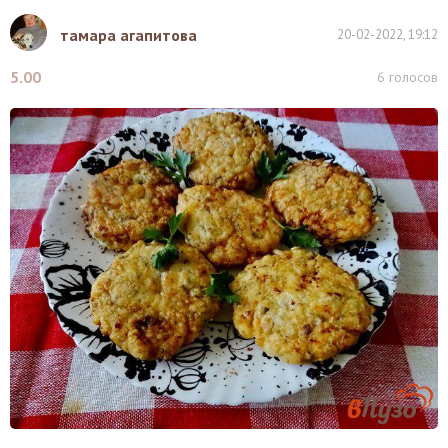
тамара агапитова
20-02-2022, 19:12
5.00
6
голосов