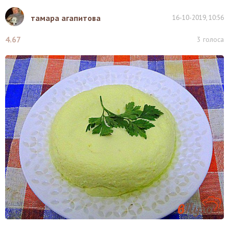
тамара агапитова
16-10-2019, 10:56
4.67
3
голоса