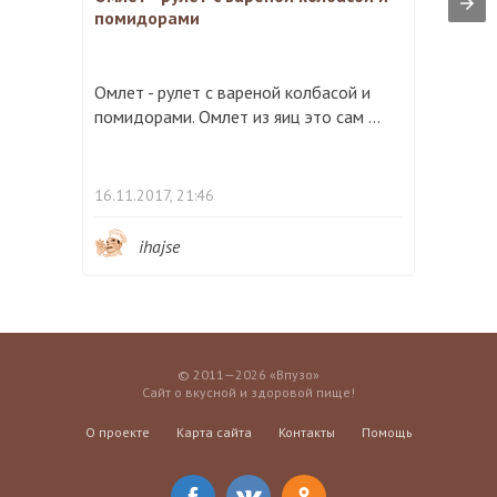
помидорами
Омлет - рулет с вареной колбасой и
помидорами. Омлет из яиц это сам ...
16.11.2017, 21:46
ihajse
© 2011—2026 «Впузо»
Сайт о вкусной и здоровой пище!
О проекте
Карта сайта
Контакты
Помощь