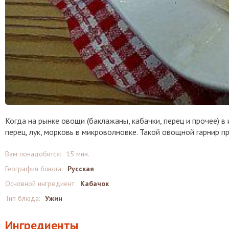
Когда на рынке овощи (баклажаны, кабачки, перец и прочее) в
перец, лук, морковь в микроволновке. Такой овощной гарнир п
Вам понадобится:
15 мин.
География блюда:
Русская
Основной ингредиент:
Кабачок
Тип блюда:
Ужин
Ингредиенты