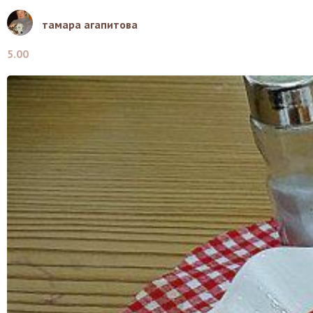
тамара агапитова
5.00