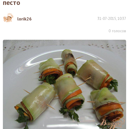
песто
lorik26
31-07-2015, 10:37
0
голосов