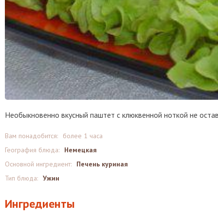
Необыкновенно вкусный паштет с клюквенной ноткой не оста
Вам понадобится:
более 1 часа
География блюда:
Немецкая
Основной ингредиент:
Печень куриная
Тип блюда:
Ужин
Ингредиенты