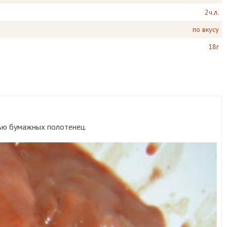
2ч.л.
по вкусу
18г
щью бумажных полотенец.