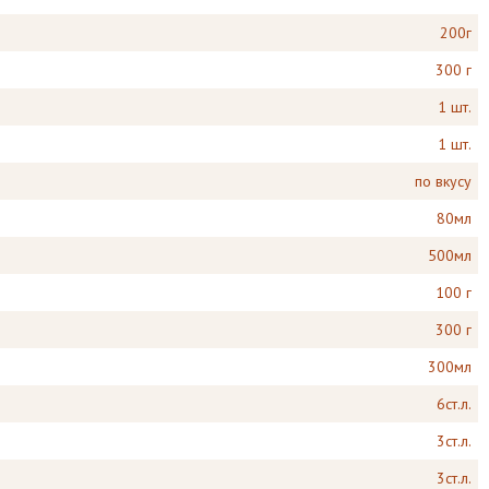
200г
300 г
1 шт.
1 шт.
по вкусу
80мл
500мл
100 г
300 г
300мл
6ст.л.
3ст.л.
3ст.л.