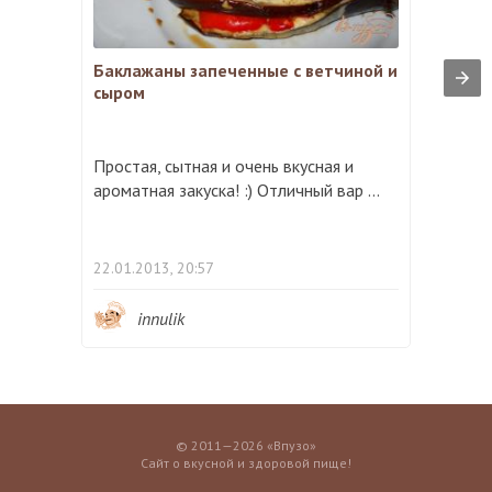
Баклажаны запеченные с ветчиной и
сыром
Простая, сытная и очень вкусная и
ароматная закуска! :) Отличный вар ...
22.01.2013, 20:57
innulik
© 2011—2026 «Впузо»
Сайт о вкусной и здоровой пище!