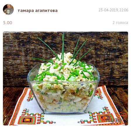
тамара агапитова
23-04-2019, 22:06
5.00
2
голоса