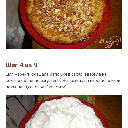
Шаг 4
из 9
Для меренги смешала белки,мед,сахар и взбила на
водяной бане до загустения.Выложила на пирог и ложкой
похлопала,создавая "холмики".