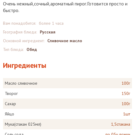
Очень нежный,сочный,ароматный пирог.Готовится просто и
быстро.
Вам понадобится:
более 1 часа
География блюда:
Русская
Основной ингредиент:
Сливочное масло
Тип блюда:
Обед
Ингредиенты
Масло сливочное
100г
Творог
150г
Сахар
100г
Яйцо
1шт
Мука(стакан 025мл)
1,5стакана
Соль,сода
по 05ч.ложки