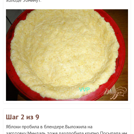
холоде 30минут.
Шаг 2
из 9
Яблоки пробила в блендере.Выложила на
заготовку.Миндаль тоже раздробила крупно.Посыпала им