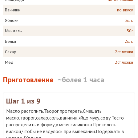
Ванилин
по вкусу
Яблоки
3шт.
Миндаль
50г
Белки
2шт.
Сахар
2ст.ложки
Мед
2ст.ложки
Приготовление
~более 1 часа
Шаг 1
из 9
Масло растопить.Творог протереть.Смешать
масло,творог,сахар,соль,ванилин,яйцо,муку,соду.Тесто
распределить в форму,у меня силиконка.Проколоть
вилкой,чтобы не вздулось при выпекании.Подержать в