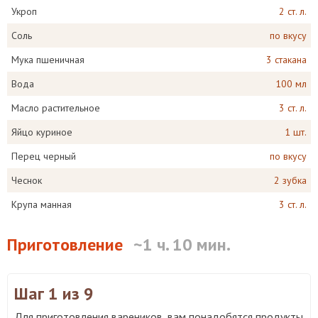
Укроп
2 ст. л.
Соль
по вкусу
Мука пшеничная
3 стакана
Вода
100 мл
Масло растительное
3 ст. л.
Яйцо куриное
1 шт.
Перец черный
по вкусу
Чеснок
2 зубка
Крупа манная
3 ст. л.
Приготовление
~1 ч. 10 мин.
Шаг 1
из 9
Для приготовления вареников, вам понадобятся продукты