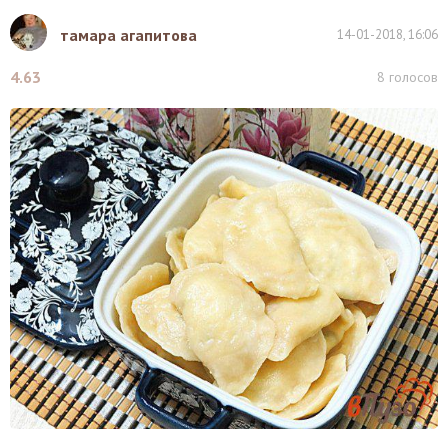
тамара агапитова
14-01-2018, 16:06
4.63
8
голосов