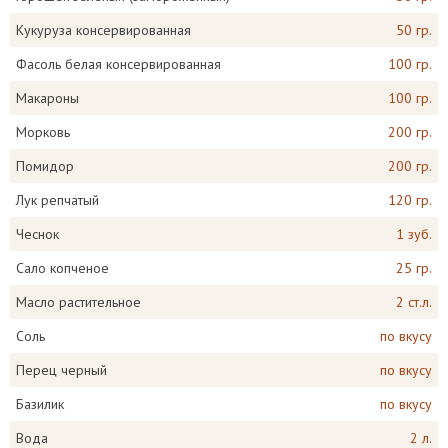
Кукуруза консервированная
50 гр.
Фасоль белая консервированная
100 гр.
Макароны
100 гр.
Морковь
200 гр.
Помидор
200 гр.
Лук репчатый
120 гр.
Чеснок
1 зуб.
Сало копченое
25 гр.
Масло растительное
2 ст.л.
Соль
по вкусу
Перец черный
по вкусу
Базилик
по вкусу
Вода
2 л.