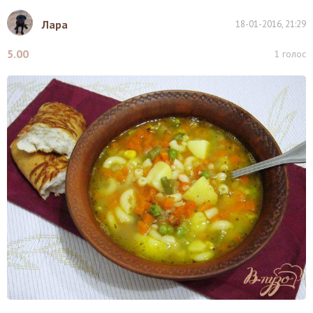
Лара
18-01-2016, 21:29
5.00
1
голос