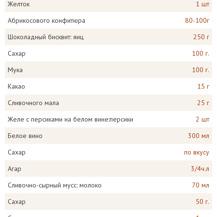
Желток
1 шт
Абрикосового конфитюра
80-100г
Шоколадный бисквит: яиц
250 г
Сахар
100 г.
Мука
100 г.
Какао
15 г
Сливочного мала
25 г
Желе с персиками на белом вине:персики
2 шт
Белое вино
300 мл
Сахар
по вкусу
Агар
3/4ч.л
Сливочно-сырный мусс: молоко
70 мл
Сахар
50 г.