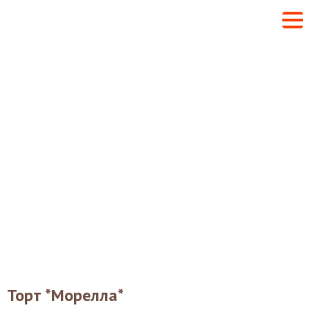
Торт *Морелла*