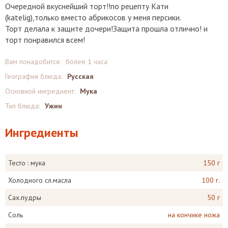
Очередной вкуснейший торт!!по рецепту Кати
(katelig),только вместо абрикосов у меня персики.
Торт делала к защите дочери!Защита прошла отлично! и
торт понравился всем!
Вам понадобится:
более 1 часа
География блюда:
Русская
Основной ингредиент:
Мука
Тип блюда:
Ужин
Ингредиенты
Тесто : мука
150 г
Холодного сл.масла
100 г.
Сах.пудры
50 г
Соль
на кончике ножа