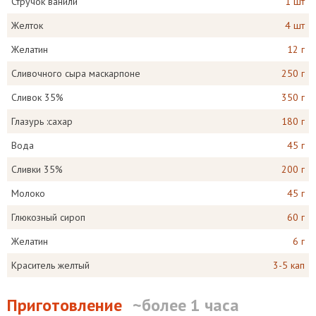
Стручок ванили
1 шт
Желток
4 шт
Желатин
12 г
Сливочного сыра маскарпоне
250 г
Сливок 35%
350 г
Глазурь :сахар
180 г
Вода
45 г
Сливки 35%
200 г
Молоко
45 г
Глюкозный сироп
60 г
Желатин
6 г
Краситель желтый
3-5 кап
Приготовление
~более 1 часа