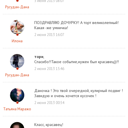
3 июня 2013 08:07
Русудан-Дана
ПОЗДРАВЛЯЮ ДОЧУРКУ! А торт великолепный!
Какая -же умничка!
2 июня 2013 16:07
Илона
тори
,
Спасибо!!Такое событие,нужен был красавец))!!
2 июня 2013 15:46
Русудан-Дана
Даночка ! Это твой очередной, кулирный подвиг !
Завидую и очень хочется кусочек !
2 июня 2013 00:54
Татьяна Маражо
Класс, красавец!