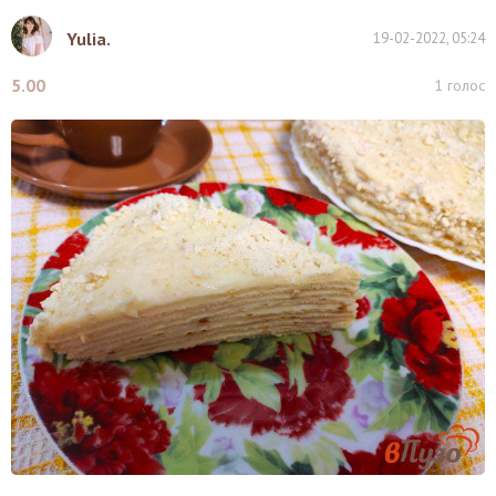
Yulia.
19-02-2022, 05:24
5.00
1
голос