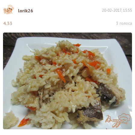
lorik26
20-02-2017, 15:55
4.33
3
голоса