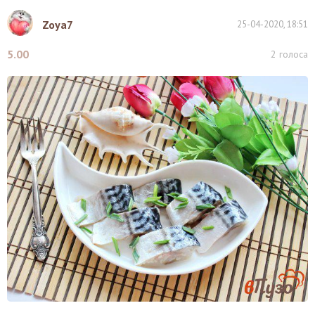
Zoya7
25-04-2020, 18:51
5.00
2
голоса